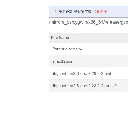
注册用户享1倍加速下载
立即注册
/mirrors_os/cygwin/x86_64/release/gc
File Name
↓
Parent directory/
sha512.sum
libgconfmm2.6-doc-2.28.2-2.hint
libgconfmm2.6-doc-2.28.2-2.tar.bz2