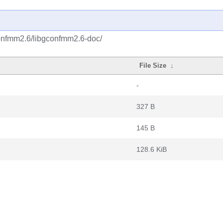
onfmm2.6/libgconfmm2.6-doc/
File Size
↓
-
327 B
145 B
128.6 KiB