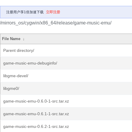
注册用户享1倍加速下载
立即注册
/mirrors_os/cygwin/x86_64/release/game-music-emu/
File Name
↓
Parent directory/
game-music-emu-debuginfo/
libgme-devel/
libgme0/
game-music-emu-0.6.0-1-src.tar.xz
game-music-emu-0.6.1-1-src.tar.xz
game-music-emu-0.6.2-1-src.tar.xz