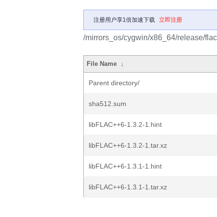
注册用户享1倍加速下载
立即注册
/mirrors_os/cygwin/x86_64/release/fla
File Name
↓
Parent directory/
sha512.sum
libFLAC++6-1.3.2-1.hint
libFLAC++6-1.3.2-1.tar.xz
libFLAC++6-1.3.1-1.hint
libFLAC++6-1.3.1-1.tar.xz