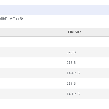
c/libFLAC++6/
File Size
↓
-
620 B
218 B
14.4 KiB
217 B
14.1 KiB