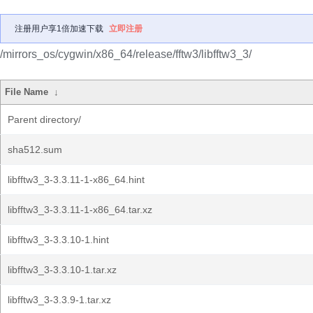
注册用户享1倍加速下载
立即注册
/mirrors_os/cygwin/x86_64/release/fftw3/libfftw3_3/
File Name
↓
Parent directory/
sha512.sum
libfftw3_3-3.3.11-1-x86_64.hint
libfftw3_3-3.3.11-1-x86_64.tar.xz
libfftw3_3-3.3.10-1.hint
libfftw3_3-3.3.10-1.tar.xz
libfftw3_3-3.3.9-1.tar.xz