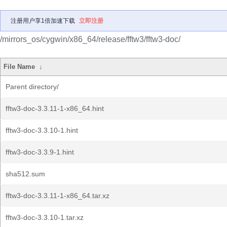
注册用户享1倍加速下载
立即注册
/mirrors_os/cygwin/x86_64/release/fftw3/fftw3-doc/
File Name
↓
Parent directory/
fftw3-doc-3.3.11-1-x86_64.hint
fftw3-doc-3.3.10-1.hint
fftw3-doc-3.3.9-1.hint
sha512.sum
fftw3-doc-3.3.11-1-x86_64.tar.xz
fftw3-doc-3.3.10-1.tar.xz