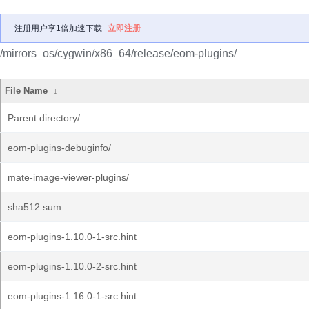
注册用户享1倍加速下载
立即注册
/mirrors_os/cygwin/x86_64/release/eom-plugins/
File Name
↓
Parent directory/
eom-plugins-debuginfo/
mate-image-viewer-plugins/
sha512.sum
eom-plugins-1.10.0-1-src.hint
eom-plugins-1.10.0-2-src.hint
eom-plugins-1.16.0-1-src.hint