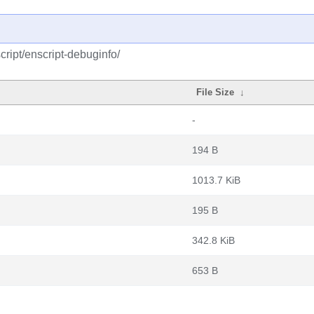
ript/enscript-debuginfo/
File Size
↓
-
194 B
1013.7 KiB
195 B
342.8 KiB
653 B