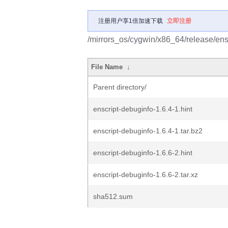
注册用户享1倍加速下载
立即注册
/mirrors_os/cygwin/x86_64/release/ensc
File Name
↓
Parent directory/
enscript-debuginfo-1.6.4-1.hint
enscript-debuginfo-1.6.4-1.tar.bz2
enscript-debuginfo-1.6.6-2.hint
enscript-debuginfo-1.6.6-2.tar.xz
sha512.sum