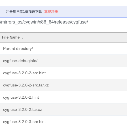
注册用户享1倍加速下载
立即注册
/mirrors_os/cygwin/x86_64/release/cygfuse/
File Name
↓
Parent directory/
cygfuse-debuginfo/
cygfuse-3.2.0-2-src.hint
cygfuse-3.2.0-2-src.tar.xz
cygfuse-3.2.0-2.hint
cygfuse-3.2.0-2.tar.xz
cygfuse-3.2.0-3-src.hint