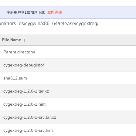
注册用户享1倍加速下载
立即注册
/mirrors_os/cygwin/x86_64/release/cygextreg/
File Name
↓
Parent directory/
cygextreg-debuginfo/
sha512.sum
cygextreg-1.2.0-1.tar.xz
cygextreg-1.2.0-1.hint
cygextreg-1.2.0-1-src.tar.xz
cygextreg-1.2.0-1-src.hint