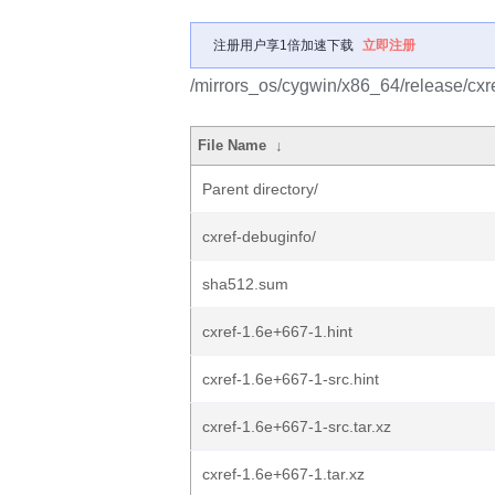
注册用户享1倍加速下载
立即注册
/mirrors_os/cygwin/x86_64/release/cxre
File Name
↓
Parent directory/
cxref-debuginfo/
sha512.sum
cxref-1.6e+667-1.hint
cxref-1.6e+667-1-src.hint
cxref-1.6e+667-1-src.tar.xz
cxref-1.6e+667-1.tar.xz