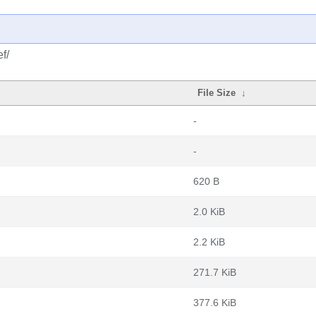
f/
File Size
↓
-
-
620 B
2.0 KiB
2.2 KiB
271.7 KiB
377.6 KiB