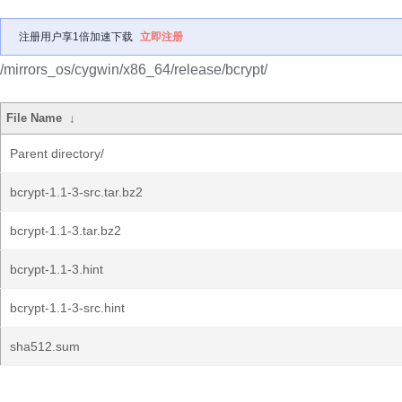
注册用户享1倍加速下载
立即注册
/mirrors_os/cygwin/x86_64/release/bcrypt/
File Name
↓
Parent directory/
bcrypt-1.1-3-src.tar.bz2
bcrypt-1.1-3.tar.bz2
bcrypt-1.1-3.hint
bcrypt-1.1-3-src.hint
sha512.sum