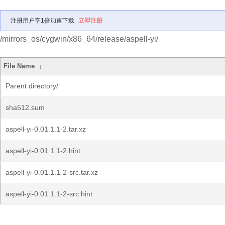
注册用户享1倍加速下载
立即注册
/mirrors_os/cygwin/x86_64/release/aspell-yi/
File Name
↓
Parent directory/
sha512.sum
aspell-yi-0.01.1.1-2.tar.xz
aspell-yi-0.01.1.1-2.hint
aspell-yi-0.01.1.1-2-src.tar.xz
aspell-yi-0.01.1.1-2-src.hint