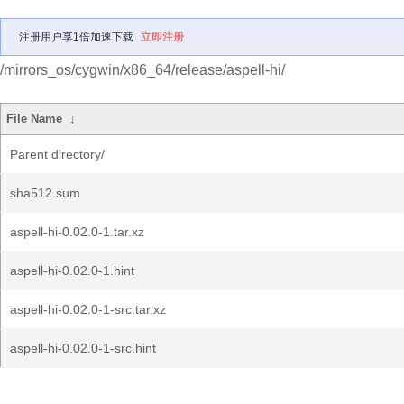
注册用户享1倍加速下载
立即注册
/mirrors_os/cygwin/x86_64/release/aspell-hi/
File Name
↓
Parent directory/
sha512.sum
aspell-hi-0.02.0-1.tar.xz
aspell-hi-0.02.0-1.hint
aspell-hi-0.02.0-1-src.tar.xz
aspell-hi-0.02.0-1-src.hint