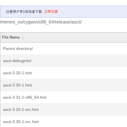
注册用户享1倍加速下载
立即注册
/mirrors_os/cygwin/x86_64/release/ascii/
File Name
↓
Parent directory/
ascii-debuginfo/
ascii-3.20-1.hint
ascii-3.30-1.hint
ascii-3.31-1-x86_64.hint
ascii-3.20-1-src.hint
ascii-3.30-1-src.hint