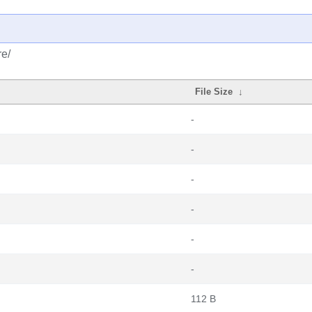
re/
File Size
↓
-
-
-
-
-
-
112 B