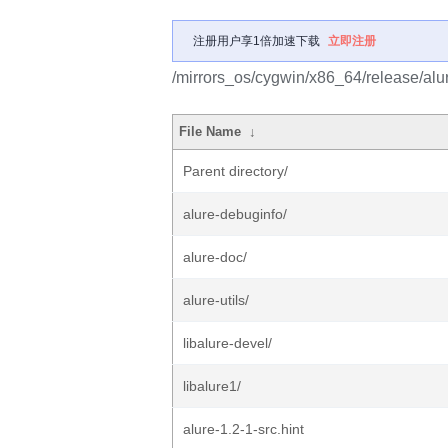
注册用户享1倍加速下载
立即注册
/mirrors_os/cygwin/x86_64/release/alu
File Name
↓
Parent directory/
alure-debuginfo/
alure-doc/
alure-utils/
libalure-devel/
libalure1/
alure-1.2-1-src.hint