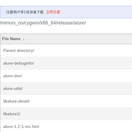
注册用户享1倍加速下载
立即注册
/mirrors_os/cygwin/x86_64/release/alure/
File Name
↓
Parent directory/
alure-debuginfo/
alure-doc/
alure-utils/
libalure-devel/
libalure1/
alure-1.2-1-src.hint