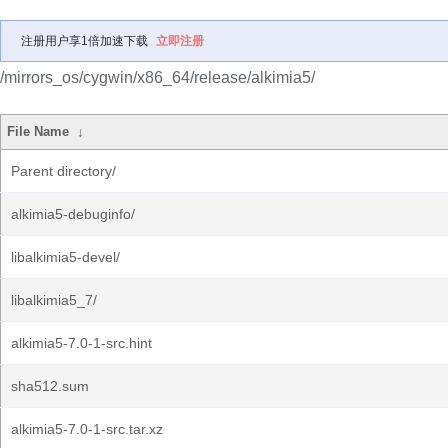
注册用户享1倍加速下载
立即注册
/mirrors_os/cygwin/x86_64/release/alkimia5/
File Name
↓
Parent directory/
alkimia5-debuginfo/
libalkimia5-devel/
libalkimia5_7/
alkimia5-7.0-1-src.hint
sha512.sum
alkimia5-7.0-1-src.tar.xz