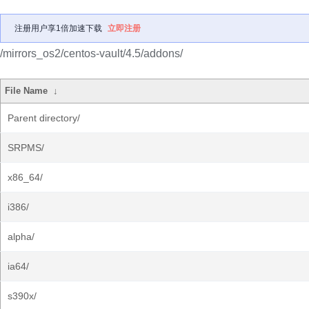
注册用户享1倍加速下载
立即注册
/mirrors_os2/centos-vault/4.5/addons/
File Name
↓
Parent directory/
SRPMS/
x86_64/
i386/
alpha/
ia64/
s390x/