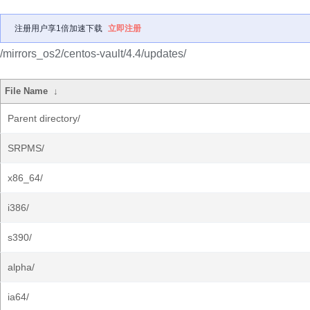
注册用户享1倍加速下载
立即注册
/mirrors_os2/centos-vault/4.4/updates/
File Name
↓
Parent directory/
SRPMS/
x86_64/
i386/
s390/
alpha/
ia64/