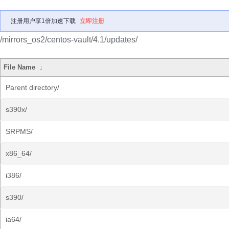
注册用户享1倍加速下载
立即注册
/mirrors_os2/centos-vault/4.1/updates/
File Name
↓
Parent directory/
s390x/
SRPMS/
x86_64/
i386/
s390/
ia64/