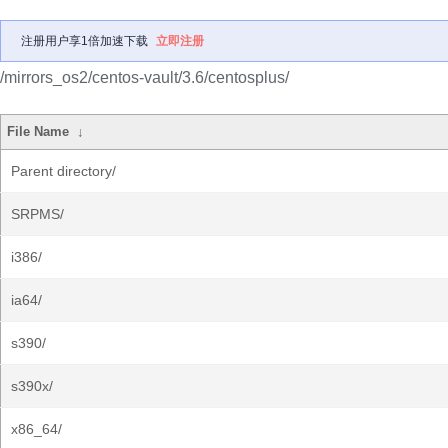
注册用户享1倍加速下载
立即注册
/mirrors_os2/centos-vault/3.6/centosplus/
File Name
↓
Parent directory/
SRPMS/
i386/
ia64/
s390/
s390x/
x86_64/