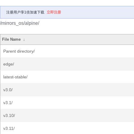
注册用户享1倍加速下载
立即注册
/mirrors_os/alpine/
File Name
↓
Parent directory/
edge/
latest-stable/
v3.0/
v3.1/
v3.10/
v3.11/