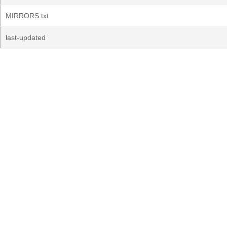
MIRRORS.txt
last-updated