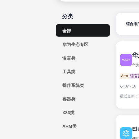
分类
综合排
全部
华为生态专区
华
语言类
华为
工具类
Arm
语言
操作系统类
3
16
最近更新：
容器类
X86类
ARM类
El