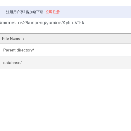
注册用户享1倍加速下载
立即注册
/mirrors_os2/kunpeng/yum/oe/Kylin-V10/
File Name
↓
Parent directory/
database/