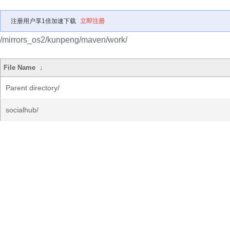
注册用户享1倍加速下载
立即注册
/mirrors_os2/kunpeng/maven/work/
File Name
↓
Parent directory/
socialhub/