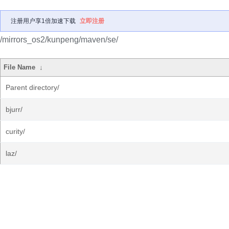
注册用户享1倍加速下载
立即注册
/mirrors_os2/kunpeng/maven/se/
File Name
↓
Parent directory/
bjurr/
curity/
laz/