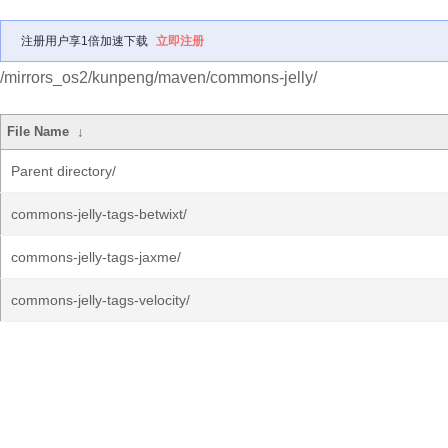
注册用户享1倍加速下载
立即注册
/mirrors_os2/kunpeng/maven/commons-jelly/
File Name
↓
Parent directory/
commons-jelly-tags-betwixt/
commons-jelly-tags-jaxme/
commons-jelly-tags-velocity/