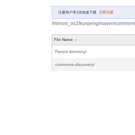
注册用户享1倍加速下载
立即注册
/mirrors_os2/kunpeng/maven/commons
File Name
↓
Parent directory/
commons-discovery/