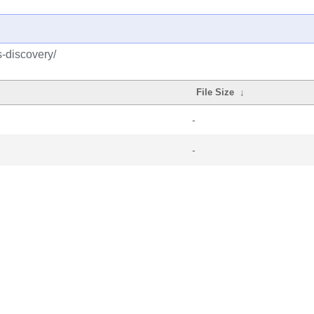
-discovery/
File Size
↓
-
-