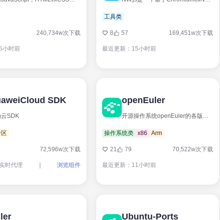
工具类
240,734w次下载
8
57
169,451w次下载
5小时前
最近更新：15小时前
aweiCloud SDK
openEuler
云SDK
开源操作系统openEuler的各版本ISO镜像，容器镜像以及软件包仓库
专区
操作系统类
x86
Arm
72,596w次下载
21
79
70,522w次下载
实时代理
|
浏览组件
最近更新：11小时前
ler
Ubuntu-Ports