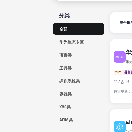
分类
综合排
全部
华为生态专区
华
语言类
华为
工具类
Arm
语言
操作系统类
3
16
最近更新：
容器类
X86类
ARM类
El