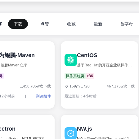
下载
点赞
收藏
最新
首字母
序
为鲲鹏-Maven
CentOS
鲲鹏Maven仓库
基于Red Hat的开源企业级操作系统（Linux发行版）
类
操作系统类
x86
1,456,706w次下载
169
1720
467,175w次下载
12小时前
|
浏览组件
最近更新：4小时后
ectron
NW.js
使用JavaScript，HTML和CSS构建跨平台的桌面应用
NW.js是一个基于Chromium和Node.js的桌面应用开发平台