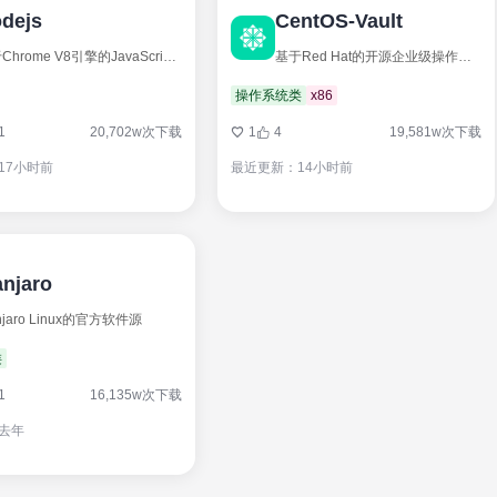
dejs
CentOS-Vault
基于Chrome V8引擎的JavaScript运行环境
基于Red Hat的开源企业级操作系统（Linux发行版）
操作系统类
x86
1
20,702w次下载
1
4
19,581w次下载
17小时前
最近更新：14小时前
njaro
njaro Linux的官方软件源
类
1
16,135w次下载
去年