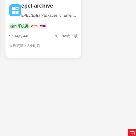
epel-archive
EPEL(Extra Packages for Enterprise Linux),是由Fedora Special Interest Group维护的Enterprise Linux（RHEL、CentOS）中经常用到的包。
操作系统类
Arm
x86
34
440
19,119w次下载
最近更新：3小时后