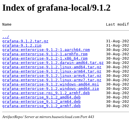
Index of grafana-local/9.1.2
Name                                         Last modif
../
grafana-9.1.2.tar.gz
grafana-9.1.2.zip
grafana-enterprise-9.1.2-1.aarch64.rpm
grafana-enterprise-9.1.2-1.armhfp.rpm
grafana-enterprise-9.1.2-1.x86_64.rpm
grafana-enterprise-9.1.2.darwin-amd64.tar.gz
grafana-enterprise-9.1.2.linux-amd64.tar.gz
grafana-enterprise-9.1.2.linux-arm64.tar.gz
grafana-enterprise-9.1.2.linux-armv6.tar.gz
grafana-enterprise-9.1.2.linux-armv7.tar.gz
grafana-enterprise-9.1.2.windows-amd64.msi
grafana-enterprise-9.1.2.windows-amd64.zip
grafana-enterprise-rpi_9.1.2_armhf.deb
grafana-enterprise_9.1.2_amd64.deb
grafana-enterprise_9.1.2_arm64.deb
grafana-enterprise_9.1.2_armhf.deb
ArtifactRepo/ Server at mirrors.huaweicloud.com Port 443