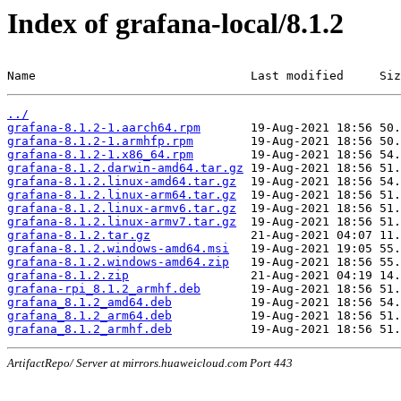
Index of grafana-local/8.1.2
Name                              Last modified     Siz
../
grafana-8.1.2-1.aarch64.rpm
grafana-8.1.2-1.armhfp.rpm
grafana-8.1.2-1.x86_64.rpm
grafana-8.1.2.darwin-amd64.tar.gz
grafana-8.1.2.linux-amd64.tar.gz
grafana-8.1.2.linux-arm64.tar.gz
grafana-8.1.2.linux-armv6.tar.gz
grafana-8.1.2.linux-armv7.tar.gz
grafana-8.1.2.tar.gz
grafana-8.1.2.windows-amd64.msi
grafana-8.1.2.windows-amd64.zip
grafana-8.1.2.zip
grafana-rpi_8.1.2_armhf.deb
grafana_8.1.2_amd64.deb
grafana_8.1.2_arm64.deb
grafana_8.1.2_armhf.deb
ArtifactRepo/ Server at mirrors.huaweicloud.com Port 443