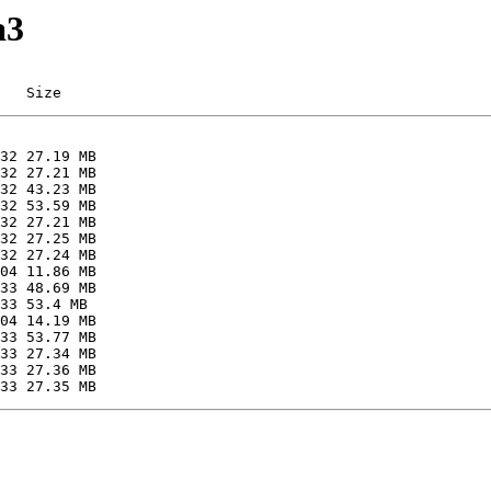
a3
   Size