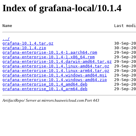
Index of grafana-local/10.1.4
Name                                          Last modi
../
grafana-10.1.4.tar.gz
grafana-10.1.4.zip
grafana-enterprise-10.1.4-1.aarch64.rpm
grafana-enterprise-10.1.4-1.x86_64.rpm
grafana-enterprise-10.1.4.darwin-amd64.tar.gz
grafana-enterprise-10.1.4.linux-amd64.tar.gz
grafana-enterprise-10.1.4.linux-arm64.tar.gz
grafana-enterprise-10.1.4.windows-amd64.msi
grafana-enterprise-10.1.4.windows-amd64.zip
grafana-enterprise_10.1.4_amd64.deb
grafana-enterprise_10.1.4_arm64.deb
ArtifactRepo/ Server at mirrors.huaweicloud.com Port 443