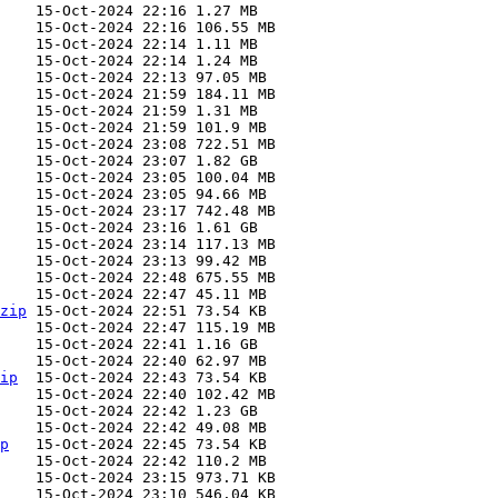
zip
ip
p