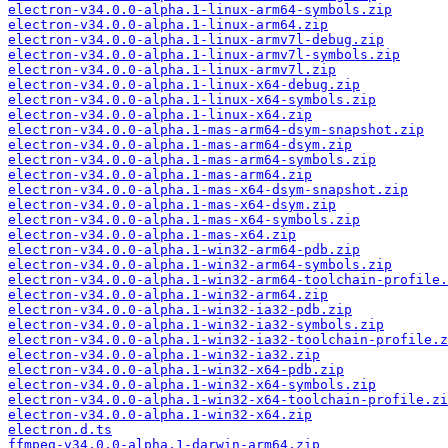
electron-v34.0.0-alpha.1-linux-arm64-symbols.zip
electron-v34.0.0-alpha.1-linux-arm64.zip
electron-v34.0.0-alpha.1-linux-armv7l-debug.zip
electron-v34.0.0-alpha.1-linux-armv7l-symbols.zip
electron-v34.0.0-alpha.1-linux-armv7l.zip
electron-v34.0.0-alpha.1-linux-x64-debug.zip
electron-v34.0.0-alpha.1-linux-x64-symbols.zip
electron-v34.0.0-alpha.1-linux-x64.zip
electron-v34.0.0-alpha.1-mas-arm64-dsym-snapshot.zip
electron-v34.0.0-alpha.1-mas-arm64-dsym.zip
electron-v34.0.0-alpha.1-mas-arm64-symbols.zip
electron-v34.0.0-alpha.1-mas-arm64.zip
electron-v34.0.0-alpha.1-mas-x64-dsym-snapshot.zip
electron-v34.0.0-alpha.1-mas-x64-dsym.zip
electron-v34.0.0-alpha.1-mas-x64-symbols.zip
electron-v34.0.0-alpha.1-mas-x64.zip
electron-v34.0.0-alpha.1-win32-arm64-pdb.zip
electron-v34.0.0-alpha.1-win32-arm64-symbols.zip
electron-v34.0.0-alpha.1-win32-arm64-toolchain-profile.
electron-v34.0.0-alpha.1-win32-arm64.zip
electron-v34.0.0-alpha.1-win32-ia32-pdb.zip
electron-v34.0.0-alpha.1-win32-ia32-symbols.zip
electron-v34.0.0-alpha.1-win32-ia32-toolchain-profile.z
electron-v34.0.0-alpha.1-win32-ia32.zip
electron-v34.0.0-alpha.1-win32-x64-pdb.zip
electron-v34.0.0-alpha.1-win32-x64-symbols.zip
electron-v34.0.0-alpha.1-win32-x64-toolchain-profile.zi
electron-v34.0.0-alpha.1-win32-x64.zip
electron.d.ts
ffmpeg-v34.0.0-alpha.1-darwin-arm64.zip