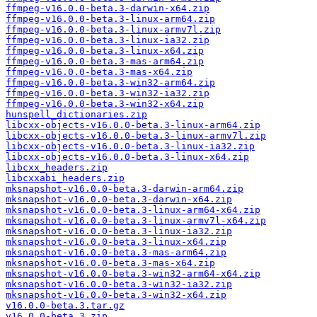
ffmpeg-v16.0.0-beta.3-darwin-x64.zip
ffmpeg-v16.0.0-beta.3-linux-arm64.zip
ffmpeg-v16.0.0-beta.3-linux-armv7l.zip
ffmpeg-v16.0.0-beta.3-linux-ia32.zip
ffmpeg-v16.0.0-beta.3-linux-x64.zip
ffmpeg-v16.0.0-beta.3-mas-arm64.zip
ffmpeg-v16.0.0-beta.3-mas-x64.zip
ffmpeg-v16.0.0-beta.3-win32-arm64.zip
ffmpeg-v16.0.0-beta.3-win32-ia32.zip
ffmpeg-v16.0.0-beta.3-win32-x64.zip
hunspell_dictionaries.zip
libcxx-objects-v16.0.0-beta.3-linux-arm64.zip
libcxx-objects-v16.0.0-beta.3-linux-armv7l.zip
libcxx-objects-v16.0.0-beta.3-linux-ia32.zip
libcxx-objects-v16.0.0-beta.3-linux-x64.zip
libcxx_headers.zip
libcxxabi_headers.zip
mksnapshot-v16.0.0-beta.3-darwin-arm64.zip
mksnapshot-v16.0.0-beta.3-darwin-x64.zip
mksnapshot-v16.0.0-beta.3-linux-arm64-x64.zip
mksnapshot-v16.0.0-beta.3-linux-armv7l-x64.zip
mksnapshot-v16.0.0-beta.3-linux-ia32.zip
mksnapshot-v16.0.0-beta.3-linux-x64.zip
mksnapshot-v16.0.0-beta.3-mas-arm64.zip
mksnapshot-v16.0.0-beta.3-mas-x64.zip
mksnapshot-v16.0.0-beta.3-win32-arm64-x64.zip
mksnapshot-v16.0.0-beta.3-win32-ia32.zip
mksnapshot-v16.0.0-beta.3-win32-x64.zip
v16.0.0-beta.3.tar.gz
v16.0.0-beta.3.zip