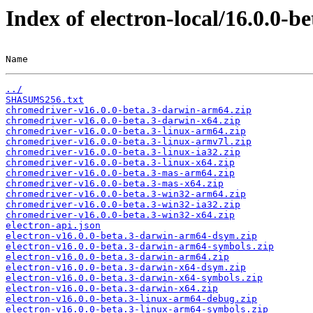
Index of electron-local/16.0.0-be
Name                                                   
../
SHASUMS256.txt
chromedriver-v16.0.0-beta.3-darwin-arm64.zip
chromedriver-v16.0.0-beta.3-darwin-x64.zip
chromedriver-v16.0.0-beta.3-linux-arm64.zip
chromedriver-v16.0.0-beta.3-linux-armv7l.zip
chromedriver-v16.0.0-beta.3-linux-ia32.zip
chromedriver-v16.0.0-beta.3-linux-x64.zip
chromedriver-v16.0.0-beta.3-mas-arm64.zip
chromedriver-v16.0.0-beta.3-mas-x64.zip
chromedriver-v16.0.0-beta.3-win32-arm64.zip
chromedriver-v16.0.0-beta.3-win32-ia32.zip
chromedriver-v16.0.0-beta.3-win32-x64.zip
electron-api.json
electron-v16.0.0-beta.3-darwin-arm64-dsym.zip
electron-v16.0.0-beta.3-darwin-arm64-symbols.zip
electron-v16.0.0-beta.3-darwin-arm64.zip
electron-v16.0.0-beta.3-darwin-x64-dsym.zip
electron-v16.0.0-beta.3-darwin-x64-symbols.zip
electron-v16.0.0-beta.3-darwin-x64.zip
electron-v16.0.0-beta.3-linux-arm64-debug.zip
electron-v16.0.0-beta.3-linux-arm64-symbols.zip