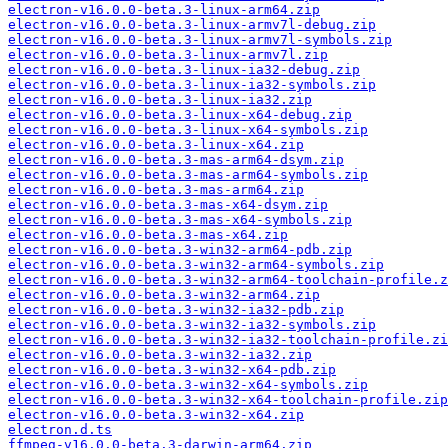
electron-v16.0.0-beta.3-linux-arm64.zip
electron-v16.0.0-beta.3-linux-armv7l-debug.zip
electron-v16.0.0-beta.3-linux-armv7l-symbols.zip
electron-v16.0.0-beta.3-linux-armv7l.zip
electron-v16.0.0-beta.3-linux-ia32-debug.zip
electron-v16.0.0-beta.3-linux-ia32-symbols.zip
electron-v16.0.0-beta.3-linux-ia32.zip
electron-v16.0.0-beta.3-linux-x64-debug.zip
electron-v16.0.0-beta.3-linux-x64-symbols.zip
electron-v16.0.0-beta.3-linux-x64.zip
electron-v16.0.0-beta.3-mas-arm64-dsym.zip
electron-v16.0.0-beta.3-mas-arm64-symbols.zip
electron-v16.0.0-beta.3-mas-arm64.zip
electron-v16.0.0-beta.3-mas-x64-dsym.zip
electron-v16.0.0-beta.3-mas-x64-symbols.zip
electron-v16.0.0-beta.3-mas-x64.zip
electron-v16.0.0-beta.3-win32-arm64-pdb.zip
electron-v16.0.0-beta.3-win32-arm64-symbols.zip
electron-v16.0.0-beta.3-win32-arm64-toolchain-profile.z
electron-v16.0.0-beta.3-win32-arm64.zip
electron-v16.0.0-beta.3-win32-ia32-pdb.zip
electron-v16.0.0-beta.3-win32-ia32-symbols.zip
electron-v16.0.0-beta.3-win32-ia32-toolchain-profile.zi
electron-v16.0.0-beta.3-win32-ia32.zip
electron-v16.0.0-beta.3-win32-x64-pdb.zip
electron-v16.0.0-beta.3-win32-x64-symbols.zip
electron-v16.0.0-beta.3-win32-x64-toolchain-profile.zip
electron-v16.0.0-beta.3-win32-x64.zip
electron.d.ts
ffmpeg-v16.0.0-beta.3-darwin-arm64.zip