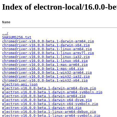
Index of electron-local/16.0.0-be
Name                                                   
../
SHASUMS256.txt
chromedriver-v16.0.0-beta.1-darwin-arm64.zip
chromedriver-v16.0.0-beta.1-darwin-x64.zip
chromedriver-v16.0.0-beta.1-linux-arm64.zip
chromedriver-v16.0.0-beta.1-linux-armv7l.zip
chromedriver-v16.0.0-beta.1-linux-ia32.zip
chromedriver-v16.0.0-beta.1-linux-x64.zip
chromedriver-v16.0.0-beta.1-mas-arm64.zip
chromedriver-v16.0.0-beta.1-mas-x64.zip
chromedriver-v16.0.0-beta.1-win32-arm64.zip
chromedriver-v16.0.0-beta.1-win32-ia32.zip
chromedriver-v16.0.0-beta.1-win32-x64.zip
electron-api.json
electron-v16.0.0-beta.1-darwin-arm64-dsym.zip
electron-v16.0.0-beta.1-darwin-arm64-symbols.zip
electron-v16.0.0-beta.1-darwin-arm64.zip
electron-v16.0.0-beta.1-darwin-x64-dsym.zip
electron-v16.0.0-beta.1-darwin-x64-symbols.zip
electron-v16.0.0-beta.1-darwin-x64.zip
electron-v16.0.0-beta.1-linux-arm64-debug.zip
electron-v16.0.0-beta.1-linux-arm64-symbols.zip