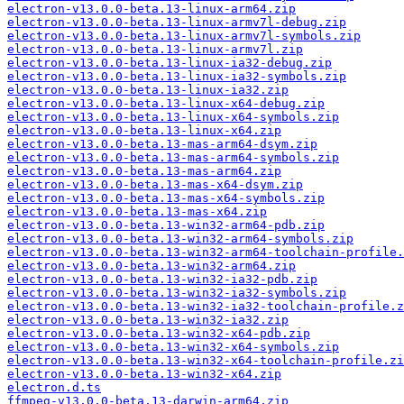
electron-v13.0.0-beta.13-linux-arm64.zip
electron-v13.0.0-beta.13-linux-armv7l-debug.zip
electron-v13.0.0-beta.13-linux-armv7l-symbols.zip
electron-v13.0.0-beta.13-linux-armv7l.zip
electron-v13.0.0-beta.13-linux-ia32-debug.zip
electron-v13.0.0-beta.13-linux-ia32-symbols.zip
electron-v13.0.0-beta.13-linux-ia32.zip
electron-v13.0.0-beta.13-linux-x64-debug.zip
electron-v13.0.0-beta.13-linux-x64-symbols.zip
electron-v13.0.0-beta.13-linux-x64.zip
electron-v13.0.0-beta.13-mas-arm64-dsym.zip
electron-v13.0.0-beta.13-mas-arm64-symbols.zip
electron-v13.0.0-beta.13-mas-arm64.zip
electron-v13.0.0-beta.13-mas-x64-dsym.zip
electron-v13.0.0-beta.13-mas-x64-symbols.zip
electron-v13.0.0-beta.13-mas-x64.zip
electron-v13.0.0-beta.13-win32-arm64-pdb.zip
electron-v13.0.0-beta.13-win32-arm64-symbols.zip
electron-v13.0.0-beta.13-win32-arm64-toolchain-profile.
electron-v13.0.0-beta.13-win32-arm64.zip
electron-v13.0.0-beta.13-win32-ia32-pdb.zip
electron-v13.0.0-beta.13-win32-ia32-symbols.zip
electron-v13.0.0-beta.13-win32-ia32-toolchain-profile.z
electron-v13.0.0-beta.13-win32-ia32.zip
electron-v13.0.0-beta.13-win32-x64-pdb.zip
electron-v13.0.0-beta.13-win32-x64-symbols.zip
electron-v13.0.0-beta.13-win32-x64-toolchain-profile.zi
electron-v13.0.0-beta.13-win32-x64.zip
electron.d.ts
ffmpeg-v13.0.0-beta.13-darwin-arm64.zip