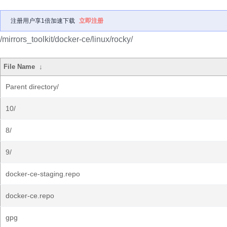
注册用户享1倍加速下载
立即注册
/mirrors_toolkit/docker-ce/linux/rocky/
File Name
↓
Parent directory/
10/
8/
9/
docker-ce-staging.repo
docker-ce.repo
gpg