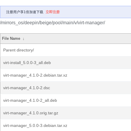
注册用户享1倍加速下载
立即注册
/mirrors_os/deepin/beige/pool/main/v/virt-manager/
File Name
↓
Parent directory/
virt-install_5.0.0-3_all.deb
virt-manager_4.1.0-2.debian.tar.xz
virt-manager_4.1.0-2.dsc
virt-manager_4.1.0-2_all.deb
virt-manager_4.1.0.orig.tar.gz
virt-manager_5.0.0-3.debian.tar.xz