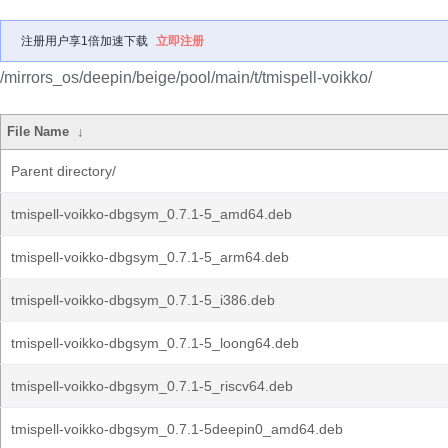
注册用户享1倍加速下载
立即注册
/mirrors_os/deepin/beige/pool/main/t/tmispell-voikko/
File Name
↓
Parent directory/
tmispell-voikko-dbgsym_0.7.1-5_amd64.deb
tmispell-voikko-dbgsym_0.7.1-5_arm64.deb
tmispell-voikko-dbgsym_0.7.1-5_i386.deb
tmispell-voikko-dbgsym_0.7.1-5_loong64.deb
tmispell-voikko-dbgsym_0.7.1-5_riscv64.deb
tmispell-voikko-dbgsym_0.7.1-5deepin0_amd64.deb