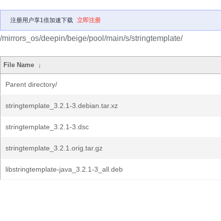
注册用户享1倍加速下载
立即注册
/mirrors_os/deepin/beige/pool/main/s/stringtemplate/
File Name
↓
Parent directory/
stringtemplate_3.2.1-3.debian.tar.xz
stringtemplate_3.2.1-3.dsc
stringtemplate_3.2.1.orig.tar.gz
libstringtemplate-java_3.2.1-3_all.deb