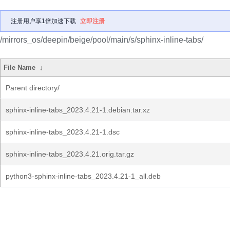
注册用户享1倍加速下载
立即注册
/mirrors_os/deepin/beige/pool/main/s/sphinx-inline-tabs/
File Name
↓
Parent directory/
sphinx-inline-tabs_2023.4.21-1.debian.tar.xz
sphinx-inline-tabs_2023.4.21-1.dsc
sphinx-inline-tabs_2023.4.21.orig.tar.gz
python3-sphinx-inline-tabs_2023.4.21-1_all.deb