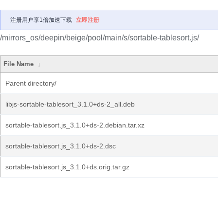
注册用户享1倍加速下载
立即注册
/mirrors_os/deepin/beige/pool/main/s/sortable-tablesort.js/
File Name
↓
Parent directory/
libjs-sortable-tablesort_3.1.0+ds-2_all.deb
sortable-tablesort.js_3.1.0+ds-2.debian.tar.xz
sortable-tablesort.js_3.1.0+ds-2.dsc
sortable-tablesort.js_3.1.0+ds.orig.tar.gz