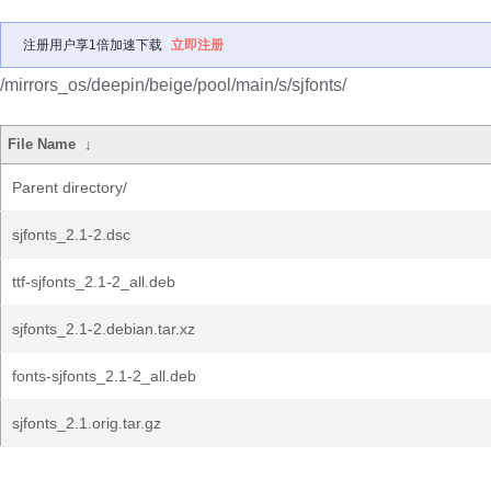
注册用户享1倍加速下载
立即注册
/mirrors_os/deepin/beige/pool/main/s/sjfonts/
File Name
↓
Parent directory/
sjfonts_2.1-2.dsc
ttf-sjfonts_2.1-2_all.deb
sjfonts_2.1-2.debian.tar.xz
fonts-sjfonts_2.1-2_all.deb
sjfonts_2.1.orig.tar.gz