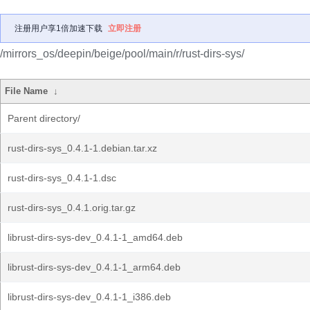
注册用户享1倍加速下载
立即注册
/mirrors_os/deepin/beige/pool/main/r/rust-dirs-sys/
File Name
↓
Parent directory/
rust-dirs-sys_0.4.1-1.debian.tar.xz
rust-dirs-sys_0.4.1-1.dsc
rust-dirs-sys_0.4.1.orig.tar.gz
librust-dirs-sys-dev_0.4.1-1_amd64.deb
librust-dirs-sys-dev_0.4.1-1_arm64.deb
librust-dirs-sys-dev_0.4.1-1_i386.deb