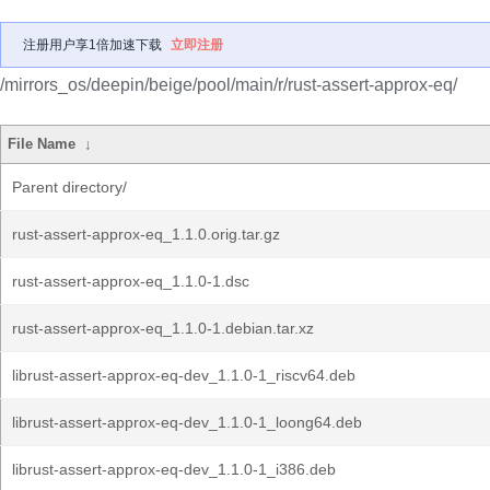
注册用户享1倍加速下载
立即注册
/mirrors_os/deepin/beige/pool/main/r/rust-assert-approx-eq/
File Name
↓
Parent directory/
rust-assert-approx-eq_1.1.0.orig.tar.gz
rust-assert-approx-eq_1.1.0-1.dsc
rust-assert-approx-eq_1.1.0-1.debian.tar.xz
librust-assert-approx-eq-dev_1.1.0-1_riscv64.deb
librust-assert-approx-eq-dev_1.1.0-1_loong64.deb
librust-assert-approx-eq-dev_1.1.0-1_i386.deb