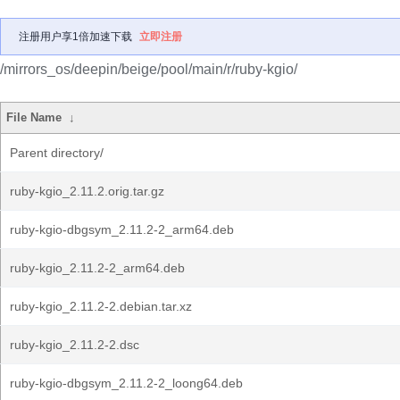
注册用户享1倍加速下载
立即注册
/mirrors_os/deepin/beige/pool/main/r/ruby-kgio/
File Name
↓
Parent directory/
ruby-kgio_2.11.2.orig.tar.gz
ruby-kgio-dbgsym_2.11.2-2_arm64.deb
ruby-kgio_2.11.2-2_arm64.deb
ruby-kgio_2.11.2-2.debian.tar.xz
ruby-kgio_2.11.2-2.dsc
ruby-kgio-dbgsym_2.11.2-2_loong64.deb