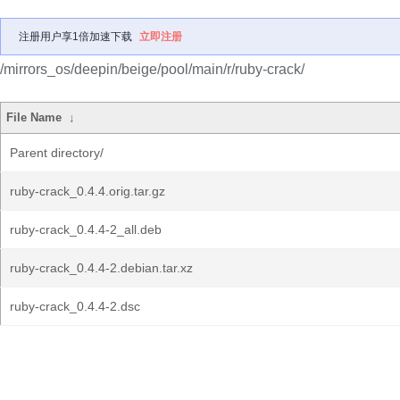
注册用户享1倍加速下载
立即注册
/mirrors_os/deepin/beige/pool/main/r/ruby-crack/
File Name
↓
Parent directory/
ruby-crack_0.4.4.orig.tar.gz
ruby-crack_0.4.4-2_all.deb
ruby-crack_0.4.4-2.debian.tar.xz
ruby-crack_0.4.4-2.dsc