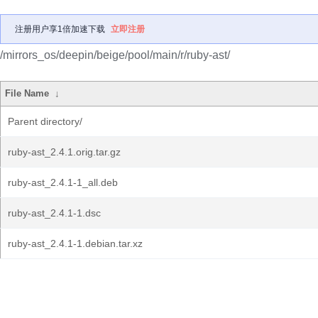
注册用户享1倍加速下载
立即注册
/mirrors_os/deepin/beige/pool/main/r/ruby-ast/
File Name
↓
Parent directory/
ruby-ast_2.4.1.orig.tar.gz
ruby-ast_2.4.1-1_all.deb
ruby-ast_2.4.1-1.dsc
ruby-ast_2.4.1-1.debian.tar.xz