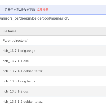
注册用户享1倍加速下载
立即注册
/mirrors_os/deepin/beige/pool/main/r/rich/
File Name
↓
Parent directory/
rich_13.7.1.orig.tar.gz
rich_13.7.1-1.dsc
rich_13.7.1-1.debian.tar.xz
rich_13.3.1.orig.tar.gz
rich_13.3.1-2.dsc
rich_13.3.1-2.debian.tar.xz